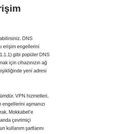
rişim
bilirsiniz. DNS
 erişim engellerini
1.1.1) gibi popüler DNS
mak için cihazınızın ağ
şikliğinde yeni adresi
özümdür. VPN hizmetleri,
im engellerini aşmanızı
rak, Mokkabet’e
manda çevrimiçi
un kullanım şartlarını