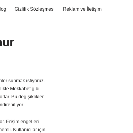
log
Gizlilik Sözleşmesi
Reklam ve İletişim
nur
mler sunmak istiyoruz.
likle Mokkabet gibi
rlar. Bu değişiklikler
direbiliyor.
or. Erişim engelleri
mli. Kullanıcılar için