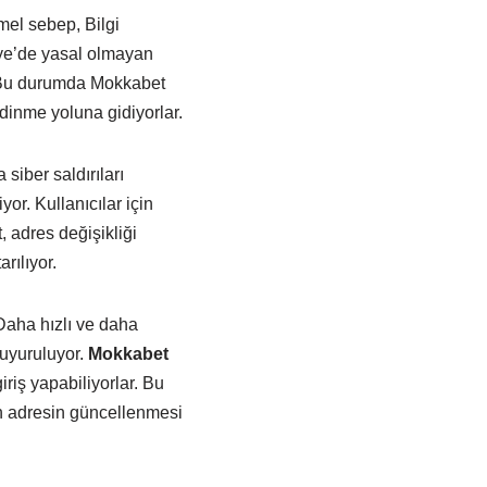
mel sebep, Bilgi
iye’de yasal olmayan
r. Bu durumda Mokkabet
edinme yoluna gidiyorlar.
siber saldırıları
or. Kullanıcılar için
, adres değişikliği
rılıyor.
Daha hızlı ve daha
duyuruluyor.
Mokkabet
iriş yapabiliyorlar. Bu
an adresin güncellenmesi