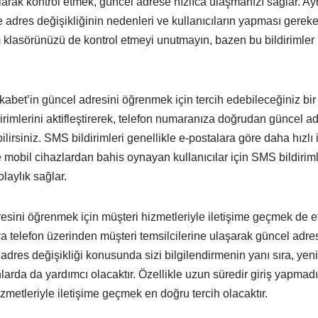
larak kontrol etmek, güncel adrese hızlıca ulaşmanızı sağlar. Ay
le adres değişikliğinin nedenleri ve kullanıcıların yapması gerek
am klasörünüzü de kontrol etmeyi unutmayın, bazen bu bildirimle
kabet’in güncel adresini öğrenmek için tercih edebileceğiniz bi
rimlerini aktifleştirerek, telefon numaranıza doğrudan güncel adr
irsiniz. SMS bildirimleri genellikle e-postalara göre daha hızlı il
e mobil cihazlardan bahis oynayan kullanıcılar için SMS bildirim
laylık sağlar.
resini öğrenmek için müşteri hizmetleriyle iletişime geçmek de etk
a telefon üzerinden müşteri temsilcilerine ulaşarak güncel adres b
, adres değişikliği konusunda sizi bilgilendirmenin yanı sıra, ye
arda da yardımcı olacaktır. Özellikle uzun süredir giriş yapmadı
izmetleriyle iletişime geçmek en doğru tercih olacaktır.