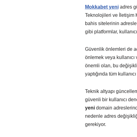
Mokkabet yeni
adres gü
Teknolojileri ve İletiş
bahis sitelerinin adresl
gibi platformlar, kullan
Güvenlik önlemleri de ad
önlemek veya kullanıcı ve
önemli olan, bu değişikl
yaptığında tüm kullanıcı 
Teknik altyapı güncelle
güvenli bir kullanıcı de
yeni
domain adreslerinde 
nedenle adres değişikliğ
gerekiyor.