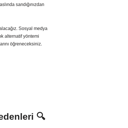
 aslında sandığınızdan
 alacağız. Sosyal medya
 alternatif yöntemi
larını öğreneceksiniz.
edenleri 🔍