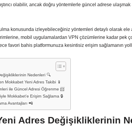
ştırıcı olabilir, ancak doğru yöntemlerle güncel adrese ulaşmak
lma konusunda izleyebileceğiniz yöntemleri detaylı olarak ele
rimlerine, mobil uygulamalardan VPN çözümlerine kadar pek çok
ylece favori bahis platformunuza kesintisiz erişim sağlamanın yol
ğişikliklerinin Nedenleri 🔍
n Mokkabet Yeni Adres Takibi 📱
mleri ile Güncel Adresi Öğrenme 📨
yle Mokkabet’e Erişim Sağlama 🔒
ma Avantajları 📲
eni Adres Değişikliklerinin N