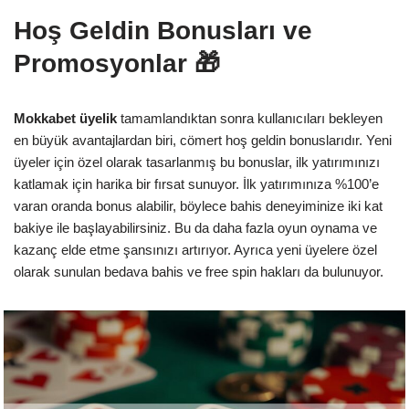
Hoş Geldin Bonusları ve
Promosyonlar 🎁
Mokkabet üyelik
tamamlandıktan sonra kullanıcıları bekleyen
en büyük avantajlardan biri, cömert hoş geldin bonuslarıdır. Yeni
üyeler için özel olarak tasarlanmış bu bonuslar, ilk yatırımınızı
katlamak için harika bir fırsat sunuyor. İlk yatırımınıza %100’e
varan oranda bonus alabilir, böylece bahis deneyiminize iki kat
bakiye ile başlayabilirsiniz. Bu da daha fazla oyun oynama ve
kazanç elde etme şansınızı artırıyor. Ayrıca yeni üyelere özel
olarak sunulan bedava bahis ve free spin hakları da bulunuyor.