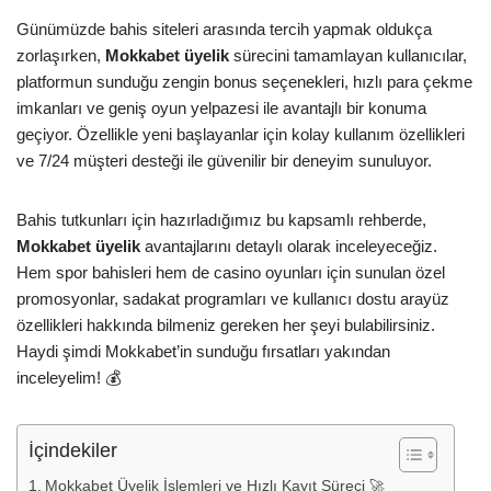
Günümüzde bahis siteleri arasında tercih yapmak oldukça
zorlaşırken,
Mokkabet üyelik
sürecini tamamlayan kullanıcılar,
platformun sunduğu zengin bonus seçenekleri, hızlı para çekme
imkanları ve geniş oyun yelpazesi ile avantajlı bir konuma
geçiyor. Özellikle yeni başlayanlar için kolay kullanım özellikleri
ve 7/24 müşteri desteği ile güvenilir bir deneyim sunuluyor.
Bahis tutkunları için hazırladığımız bu kapsamlı rehberde,
Mokkabet üyelik
avantajlarını detaylı olarak inceleyeceğiz.
Hem spor bahisleri hem de casino oyunları için sunulan özel
promosyonlar, sadakat programları ve kullanıcı dostu arayüz
özellikleri hakkında bilmeniz gereken her şeyi bulabilirsiniz.
Haydi şimdi Mokkabet’in sunduğu fırsatları yakından
inceleyelim! 💰
İçindekiler
Mokkabet Üyelik İşlemleri ve Hızlı Kayıt Süreci 🚀