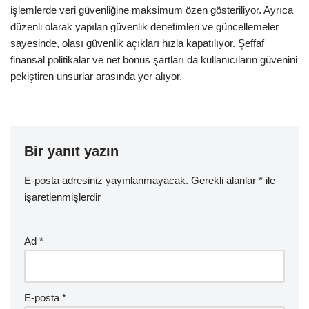
işlemlerde veri güvenliğine maksimum özen gösteriliyor. Ayrıca
düzenli olarak yapılan güvenlik denetimleri ve güncellemeler
sayesinde, olası güvenlik açıkları hızla kapatılıyor. Şeffaf
finansal politikalar ve net bonus şartları da kullanıcıların güvenini
pekiştiren unsurlar arasında yer alıyor.
Bir yanıt yazın
E-posta adresiniz yayınlanmayacak.
Gerekli alanlar
*
ile
işaretlenmişlerdir
Ad
*
E-posta
*