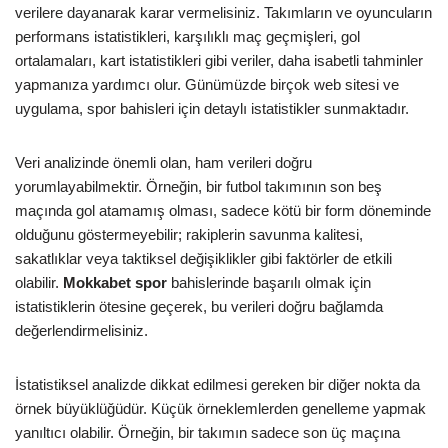
verilere dayanarak karar vermelisiniz. Takımların ve oyuncuların
performans istatistikleri, karşılıklı maç geçmişleri, gol
ortalamaları, kart istatistikleri gibi veriler, daha isabetli tahminler
yapmanıza yardımcı olur. Günümüzde birçok web sitesi ve
uygulama, spor bahisleri için detaylı istatistikler sunmaktadır.
Veri analizinde önemli olan, ham verileri doğru
yorumlayabilmektir. Örneğin, bir futbol takımının son beş
maçında gol atamamış olması, sadece kötü bir form döneminde
olduğunu göstermeyebilir; rakiplerin savunma kalitesi,
sakatlıklar veya taktiksel değişiklikler gibi faktörler de etkili
olabilir.
Mokkabet spor
bahislerinde başarılı olmak için
istatistiklerin ötesine geçerek, bu verileri doğru bağlamda
değerlendirmelisiniz.
İstatistiksel analizde dikkat edilmesi gereken bir diğer nokta da
örnek büyüklüğüdür. Küçük örneklemlerden genelleme yapmak
yanıltıcı olabilir. Örneğin, bir takımın sadece son üç maçına