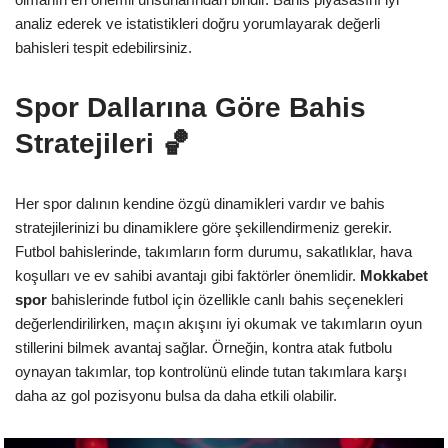
analiz ederek ve istatistikleri doğru yorumlayarak değerli
bahisleri tespit edebilirsiniz.
Spor Dallarına Göre Bahis
Stratejileri 🏀
Her spor dalının kendine özgü dinamikleri vardır ve bahis
stratejilerinizi bu dinamiklere göre şekillendirmeniz gerekir.
Futbol bahislerinde, takımların form durumu, sakatlıklar, hava
koşulları ve ev sahibi avantajı gibi faktörler önemlidir.
Mokkabet
spor
bahislerinde futbol için özellikle canlı bahis seçenekleri
değerlendirilirken, maçın akışını iyi okumak ve takımların oyun
stillerini bilmek avantaj sağlar. Örneğin, kontra atak futbolu
oynayan takımlar, top kontrolünü elinde tutan takımlara karşı
daha az gol pozisyonu bulsa da daha etkili olabilir.