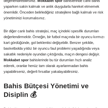
değerlendirebilirsiniz.
Mokkabet spor
bahislerinde canlı bahis
yaparken sakin kalmak ve anlık duygularla hareket etmemek
önemlidir. Önceden belirlediğiniz stratejilere bağlı kalmalı ve risk
yönetiminizi korumalısınız.
Bir diğer canlı bahis stratejisi, maç içindeki spesifik durumları
değerlendirmektir. Örneğin, bir futbol maçında bir oyuncu kırmızı
kart gördüğünde, gol beklentisi değişebilir. Benzer şekilde,
basketbolda yıldız bir oyuncu faul problemi yaşadığında veya
sakatlık nedeniyle oyundan çıktığında, maçın dengesi değişir.
Mokkabet spor
bahislerinde bu tür durumları hızlı analiz
ederek, oranlar henüz tam olarak ayarlanmadan bahis
yapabilirseniz, değerli fırsatlar yakalayabilirsiniz.
Bahis Bütçesi Yönetimi ve
Disiplin 💰