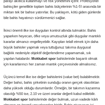
parayı akıllıca kullanmayı ve risk yönetimini içerir. Profesyonel
bahisçiler genellikle toplam bahis bütçelerinin %1-5’i arasında bir
miktarı tek bir bahse yatırırlar. Bu yaklaşım, kötü giden günlerde
bile bahis hayatınızı sürdürmenizi sağlar.
İkinci önemli ilke ise duyguları kontrol altında tutmaktır. Bahis
yaparken heyecan, öfke veya umutsuzluk gibi duygular mantıklı
kararlar almanızı engelleyebilir. Kayıpları telafi etmek için daha
büyük bahisler yapmak veya tuttuğunuz takıma duygusal
bağlılık nedeniyle objektif değerlendirme yapamamak, sık
yapılan hatalardır.
Mokkabet spor
bahislerinde başarılı olmak
için kararlarınızı her zaman mantık çerçevesinde almalısınız.
Üçüncü temel ilke ise değer bahislerini (value bet) bulabilmektir.
Değer bahsi, bahis şirketinin sunduğu oranın gerçek olasılıktan
daha yüksek olduğu durumlardır. Örneğin, bir takımın kazanma
olasılığı %50 ise, 2.10 ve üzeri oranlar değerli kabul edilebilir.
Mokkabet spor
bahislerinde değer bulmak, uzun vadede kârlı
olmanın en önemli unsurlarından biridir. Bahis piyasasını iyi