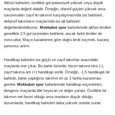
Alt/üst bahisleri, özellikle gol potansiyeli yüksek veya düşük
maçlarda değerli olabilir. Örneğin, ofansif güçleri yüksek ama
savunmaları zayıf iki takımın karşılaşmasında üst bahisleri,
defansif takımların maçlarında ise alt bahisleri
değerlendirebilirsiniz.
Mokkabet spor
bahislerinde alt/üst limitleri
genellikle 2.5 gol üzerinden belirlenir, ancak farklı limitler de
mevcuttur. Maçın karakterine göre doğru limiti seçmek, kazanç
şansınızı artırır.
Handikap bahisleri ise güçlü ve zayıf takımlar arasındaki
maçlarda öne çıkar. Bu bahis türünde, favori takıma eksi (-),
zayıf takıma artı (+) handikap verilir. Örneğin, -1.5 handikaplı bir
bahiste, bahis yaptığınız takımın en az 2 farkla kazanması
gerekir.
Mokkabet spor
bahislerinde handikap seçenekleri,
dengesiz maçlarda bile heyecan ve değer yaratır. Özellikle bir
takımın net favori olduğu ama oranların düşük olduğu
durumlarda, handikap bahisleri daha yüksek oranlar sunar.