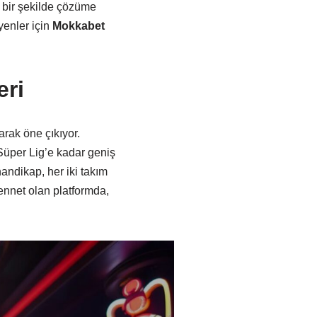
i bir şekilde çözüme
yenler için
Mokkabet
eri
arak öne çıkıyor.
 Süper Lig’e kadar geniş
handikap, her iki takım
cennet olan platformda,