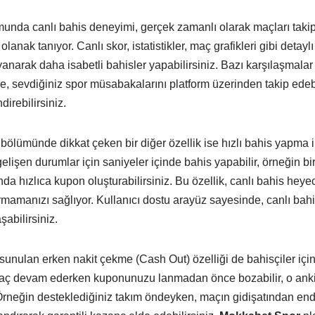
munda canlı bahis deneyimi, gerçek zamanlı olarak maçları tak
nak tanıyor. Canlı skor, istatistikler, maç grafikleri gibi detaylı
ayanarak daha isabetli bahisler yapabilirsiniz. Bazı karşılaşmala
e, sevdiğiniz spor müsabakalarını platform üzerinden takip edebi
direbilirsiniz.
bölümünde dikkat çeken bir diğer özellik ise hızlı bahis yapma i
elişen durumlar için saniyeler içinde bahis yapabilir, örneğin bi
nda hızlıca kupon oluşturabilirsiniz. Bu özellik, canlı bahis he
açırmamanızı sağlıyor. Kullanıcı dostu arayüz sayesinde, canlı ba
abilirsiniz.
unulan erken nakit çekme (Cash Out) özelliği de bahisçiler için
maç devam ederken kuponunuzu lanmadan önce bozabilir, o anki
. Örneğin desteklediğiniz takım öndeyken, maçın gidişatından en