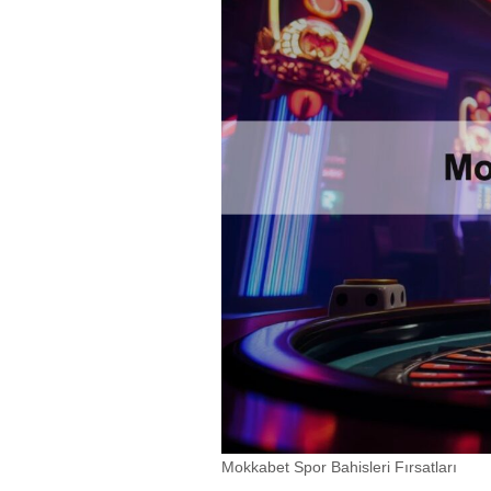
Mokkabet Spor Bahisleri Fırsatları