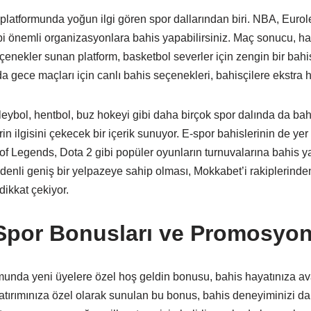
latformunda yoğun ilgi gören spor dallarından biri. NBA, Eurol
bi önemli organizasyonlara bahis yapabilirsiniz. Maç sonucu, ha
 seçenekler sunan platform, basketbol severler için zengin bir ba
 gece maçları için canlı bahis seçenekleri, bahisçilere ekstra h
oleybol, hentbol, buz hokeyi gibi daha birçok spor dalında da ba
n ilgisini çekecek bir içerik sunuyor. E-spor bahislerinin de yer 
f Legends, Dota 2 gibi popüler oyunların turnuvalarına bahis ya
denli geniş bir yelpazeye sahip olması, Mokkabet’i rakiplerinde
 dikkat çekiyor.
por Bonusları ve Promosyon
munda yeni üyelere özel hoş geldin bonusu, bahis hayatınıza ava
yatırımınıza özel olarak sunulan bu bonus, bahis deneyiminizi da