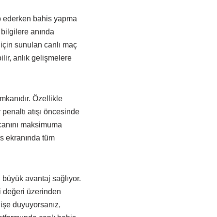
ip ederken bahis yapma
 bilgilere anında
r için sunulan canlı maç
lir, anlık gelişmelere
mkanıdır. Özellikle
r penaltı atışı öncesinde
yecanını maksimuma
his ekranında tüm
 büyük avantaj sağlıyor.
 değeri üzerinden
dişe duyuyorsanız,