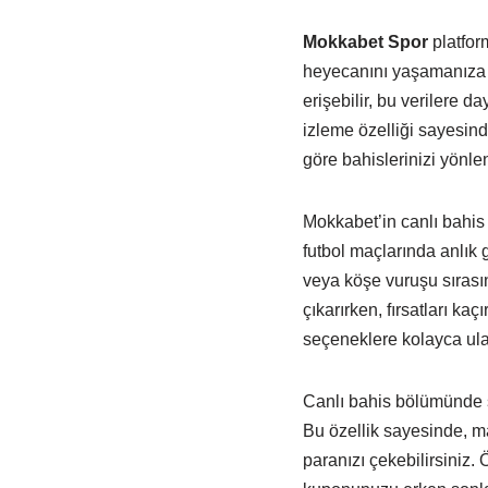
Mokkabet Spor
platfor
heyecanını yaşamanıza ola
erişebilir, bu verilere d
izleme özelliği sayesind
göre bahislerinizi yönlen
Mokkabet’in canlı bahis 
futbol maçlarında anlık g
veya köşe vuruşu sırası
çıkarırken, fırsatları k
seçeneklere kolayca ulaş
Canlı bahis bölümünde s
Bu özellik sayesinde, 
paranızı çekebilirsiniz