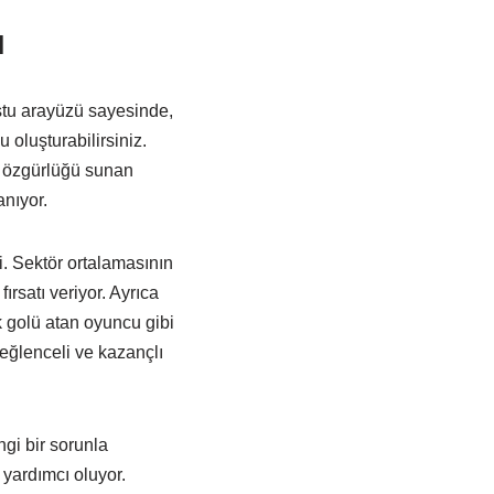
ı
ostu arayüzü sayesinde,
 oluşturabilirsiniz.
e özgürlüğü sunan
anıyor.
i. Sektör ortalamasının
rsatı veriyor. Ayrıca
k golü atan oyuncu gibi
 eğlenceli ve kazançlı
gi bir sorunla
 yardımcı oluyor.