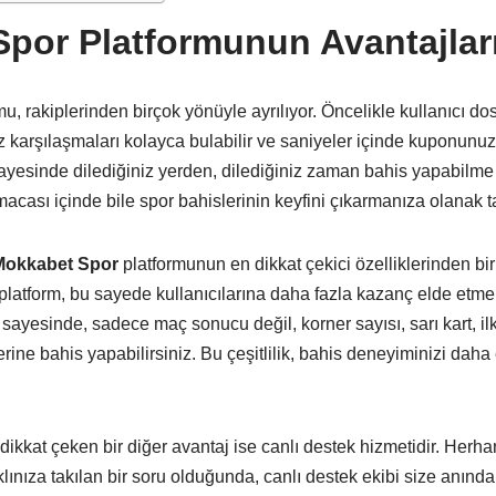
por Platformunun Avantajlar
mu, rakiplerinden birçok yönüyle ayrılıyor. Öncelikle kullanıcı d
 karşılaşmaları kolayca bulabilir ve saniyeler içinde kuponunuzu
ayesinde dilediğiniz yerden, dilediğiniz zaman bahis yapabilm
macası içinde bile spor bahislerinin keyfini çıkarmanıza olanak t
Mokkabet Spor
platformunun en dikkat çekici özelliklerinden bir
latform, bu sayede kullanıcılarına daha fazla kazanç elde etme fı
sayesinde, sadece maç sonucu değil, korner sayısı, sarı kart, il
erine bahis yapabilirsiniz. Bu çeşitlilik, bahis deneyiminizi daha
kkat çeken bir diğer avantaj ise canlı destek hizmetidir. Herhan
klınıza takılan bir soru olduğunda, canlı destek ekibi size anında