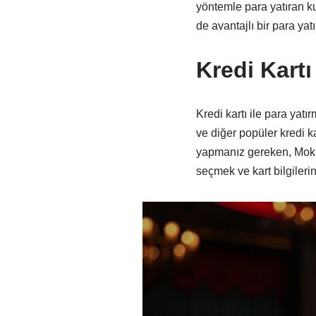
yöntemle para yatıran k
de avantajlı bir para ya
Kredi Kartı
Kredi kartı ile para yatı
ve diğer popüler kredi kar
yapmanız gereken, Mokka
seçmek ve kart bilgiler