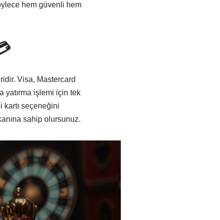
Böylece hem güvenli hem
💳
ridir. Visa, Mastercard
ra yatırma işlemi için tek
 kartı seçeneğini
kanına sahip olursunuz.