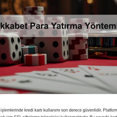
işlemlerinde kredi kartı kullanımı son derece güvenlidir. Platform