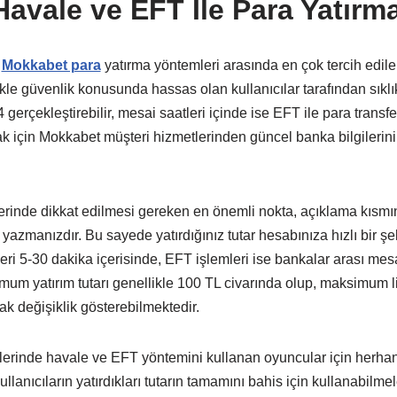
avale ve EFT İle Para Yatırma
,
Mokkabet para
yatırma yöntemleri arasında en çok tercih edil
ikle güvenlik konusunda hassas olan kullanıcılar tarafından sıklı
 gerçekleştirebilir, mesai saatleri içinde ise EFT ile para transfe
ak için Mokkabet müşteri hizmetlerinden güncel banka bilgilerini
inde dikkat edilmesi gereken en önemli nokta, açıklama kısmı
 yazmanızdır. Bu sayede yatırdığınız tutar hesabınıza hızlı bir şe
eri 5-30 dakika içerisinde, EFT işlemleri ise bankalar arası mesa
m yatırım tutarı genellikle 100 TL civarında olup, maksimum lim
ak değişiklik gösterebilmektedir.
lerinde havale ve EFT yöntemini kullanan oyuncular için herhan
lanıcıların yatırdıkları tutarın tamamını bahis için kullanabilmel