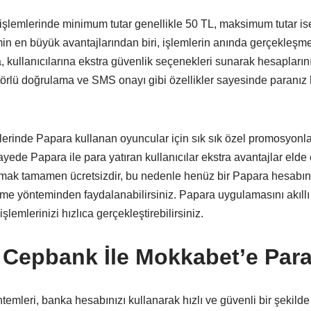
 işlemlerinde minimum tutar genellikle 50 TL, maksimum tutar is
min en büyük avantajlarından biri, işlemlerin anında gerçekleşmes
, kullanıcılarına ekstra güvenlik seçenekleri sunarak hesapların
faktörlü doğrulama ve SMS onayı gibi özellikler sayesinde paran
lerinde Papara kullanan oyuncular için sık sık özel promosyonl
ede Papara ile para yatıran kullanıcılar ekstra avantajlar elde 
mak tamamen ücretsizdir, bu nedenle henüz bir Papara hesabın
eme yönteminden faydalanabilirsiniz. Papara uygulamasını akıllı
lemlerinizi hızlıca gerçekleştirebilirsiniz.
Cepbank İle Mokkabet’e Para
mleri, banka hesabınızı kullanarak hızlı ve güvenli bir şekild