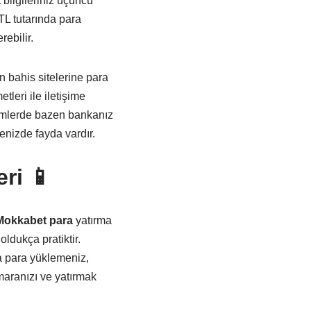
 bilgileriniz üçüncü
TL tutarında para
rebilir.
n bahis sitelerine para
tleri ile iletişime
şlemlerde bazen bankanız
menizde fayda vardır.
ri 📱
Mokkabet para
yatırma
ldukça pratiktir.
a para yüklemeniz,
aranızı ve yatırmak