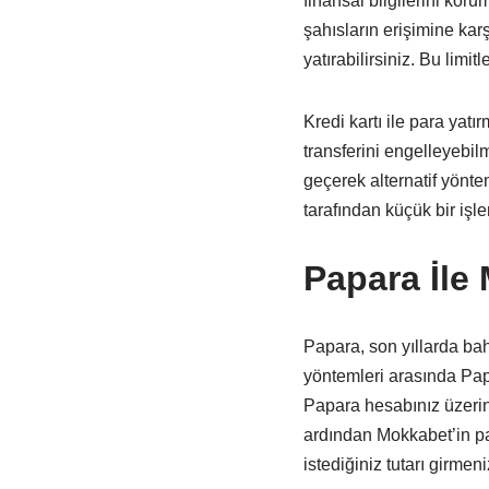
finansal bilgilerini kor
şahısların erişimine kar
yatırabilirsiniz. Bu limit
Kredi kartı ile para yat
transferini engelleyebilm
geçerek alternatif yöntem
tarafından küçük bir işle
Papara İle 
Papara, son yıllarda bah
yöntemleri arasında Papa
Papara hesabınız üzerin
ardından Mokkabet’in p
istediğiniz tutarı girmeniz