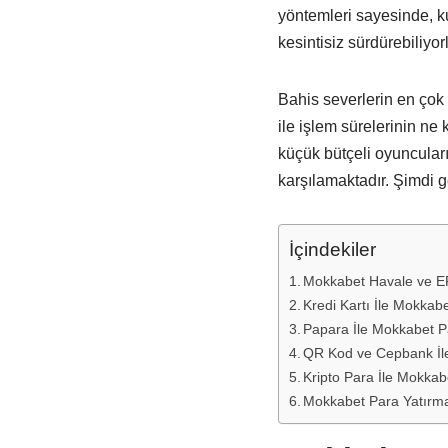
yöntemleri sayesinde, k
kesintisiz sürdürebiliyorl
Bahis severlerin en çok
ile işlem sürelerinin ne
küçük bütçeli oyuncuları
karşılamaktadır. Şimdi g
İçindekiler
Mokkabet Havale ve EF
Kredi Kartı İle Mokkab
Papara İle Mokkabet Pa
QR Kod ve Cepbank İl
Kripto Para İle Mokkab
Mokkabet Para Yatırma