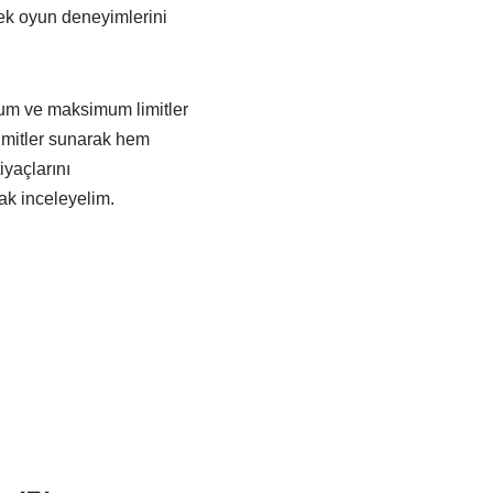
rek oyun deneyimlerini
mum ve maksimum limitler
imitler sunarak hem
yaçlarını
ak inceleyelim.