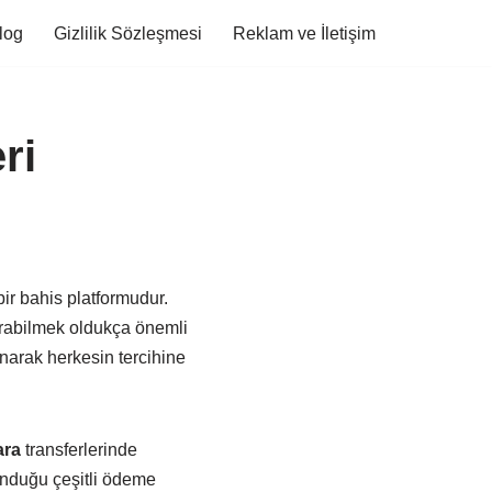
log
Gizlilik Sözleşmesi
Reklam ve İletişim
ri
bir bahis platformudur.
tırabilmek oldukça önemli
narak herkesin tercihine
ara
transferlerinde
sunduğu çeşitli ödeme