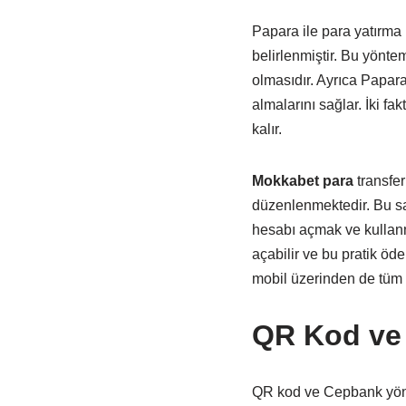
Papara ile para yatırma
belirlenmiştir. Bu yönte
olmasıdır. Ayrıca Papara
almalarını sağlar. İki 
kalır.
Mokkabet para
transfer
düzenlenmektedir. Bu say
hesabı açmak ve kullan
açabilir ve bu pratik öd
mobil üzerinden de tüm iş
QR Kod ve 
QR kod ve Cepbank yönte