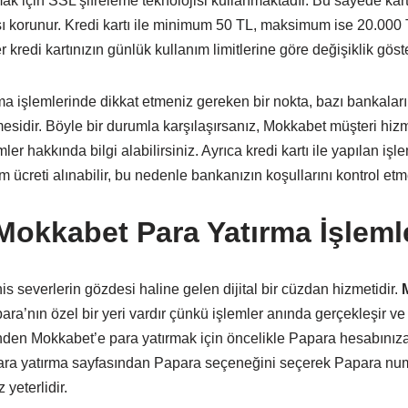
umak için SSL şifreleme teknolojisi kullanmaktadır. Bu sayede kart
şı korunur. Kredi kartı ile minimum 50 TL, maksimum ise 20.000 
ler kredi kartınızın günlük kullanım limitlerine göre değişiklik göste
ırma işlemlerinde dikkat etmeniz gereken bir nokta, bazı bankaları
esidir. Böyle bir durumla karşılaşırsanız, Mokkabet müşteri hizme
ler hakkında bilgi alabilirsiniz. Ayrıca kredi kartı ile yapılan i
m ücreti alınabilir, bu nedenle bankanızın koşullarını kontrol et
Mokkabet Para Yatırma İşlemle
is severlerin gözdesi haline gelen dijital bir cüzdan hizmetidir.
ra’nın özel bir yeri vardır çünkü işlemler anında gerçekleşir ve o
den Mokkabet’e para yatırmak için öncelikle Papara hesabınız
ara yatırma sayfasından Papara seçeneğini seçerek Papara num
 yeterlidir.