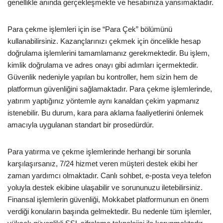
genellikle anında gerçekleşmekte ve hesabınıza yansımaktadır.
Para çekme işlemleri için ise “Para Çek” bölümünü
kullanabilirsiniz. Kazançlarınızı çekmek için öncelikle hesap
doğrulama işlemlerini tamamlamanız gerekmektedir. Bu işlem,
kimlik doğrulama ve adres onayı gibi adımları içermektedir.
Güvenlik nedeniyle yapılan bu kontroller, hem sizin hem de
platformun güvenliğini sağlamaktadır. Para çekme işlemlerinde,
yatırım yaptığınız yöntemle aynı kanaldan çekim yapmanız
istenebilir. Bu durum, kara para aklama faaliyetlerini önlemek
amacıyla uygulanan standart bir prosedürdür.
Para yatırma ve çekme işlemlerinde herhangi bir sorunla
karşılaşırsanız, 7/24 hizmet veren müşteri destek ekibi her
zaman yardımcı olmaktadır. Canlı sohbet, e-posta veya telefon
yoluyla destek ekibine ulaşabilir ve sorununuzu iletebilirsiniz.
Finansal işlemlerin güvenliği, Mokkabet platformunun en önem
verdiği konuların başında gelmektedir. Bu nedenle tüm işlemler,