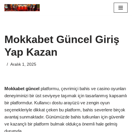
İçeriğe
geç
Mokkabet Güncel Giriş
Yap Kazan
Aralık 1, 2025
Mokkabet güncel
platformu, çevrimiçi bahis ve casino oyunları
deneyiminizi bir üst seviyeye taşımak için tasarlanmış kapsamlı
bir platformdur. Kullanıcı dostu arayüzü ve zengin oyun
seçenekleriyle dikkat çeken bu platform, bahis severlere birçok
avantaj sunmaktadır. Günümüzde bahis tutkunları için güvenilir
ve kazançlı bir platform bulmak oldukça önemli hale gelmiş
durumda.