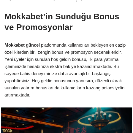
Mokkabet’in Sunduğu Bonus
ve Promosyonlar
Mokkabet güncel
platformunda kullanıcıları bekleyen en cazip
özelliklerden biri, zengin bonus ve promosyon seçenekleridir.
Yeni üyeler için sunulan hoş geldin bonusu, ilk para yatırma
işleminizde hesabınıza ekstra bakiye kazandırmaktadır. Bu
sayede bahis deneyiminize daha avantajlı bir başlangıç
yapabilirsiniz. Hoş geldin bonusunun yanı sıra, düzenli olarak
sunulan yatırım bonusları da kullanıcıların kazanç potansiyelini
artırmaktadır.