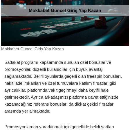
Mokkabet Güncel Giriş Yap Kazan
Sadakat programı kapsamında sunulan özel bonuslar ve
promosyonlar, düzenli kullanıcılar için büyük avantaj
sağlamaktadır. Belirli oyunlarda geçerli olan freespin bonusları,
nakit iade imkanları ve özel turnuvalara katılım fırsatları gibi
ayrıcalıklar, platformda vakit geçirmeyi daha keyifli hale
getirmektedir. Ayrıca arkadaşınızı platforma davet ettiğinizde
kazanacağınız referans bonusları da dikkat çekici fırsatlar
arasında yer almaktadır.
Promosyonlardan yararlanmak için genellikle belirli şartları