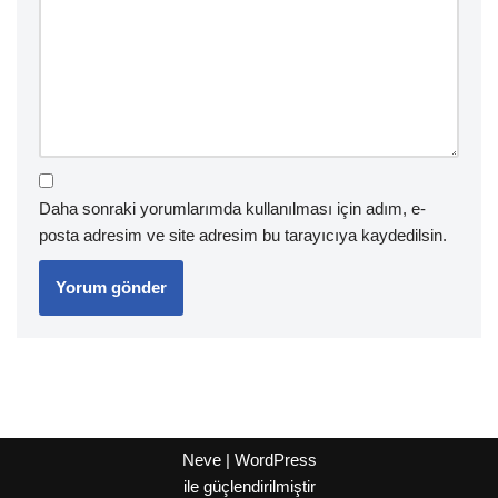
Daha sonraki yorumlarımda kullanılması için adım, e-
posta adresim ve site adresim bu tarayıcıya kaydedilsin.
Neve
|
WordPress
ile güçlendirilmiştir