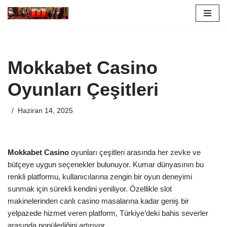
İçeriğe
geç
Mokkabet Casino
Oyunları Çeşitleri
Haziran 14, 2025
Mokkabet Casino
oyunları çeşitleri arasında her zevke ve
bütçeye uygun seçenekler bulunuyor. Kumar dünyasının bu
renkli platformu, kullanıcılarına zengin bir oyun deneyimi
sunmak için sürekli kendini yeniliyor. Özellikle slot
makinelerinden canlı casino masalarına kadar geniş bir
yelpazede hizmet veren platform, Türkiye’deki bahis severler
arasında popülerliğini artırıyor.