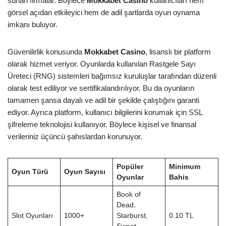
sunan firmalar. Böylece
Mokkabet Casino
kullanıcıları hem
görsel açıdan etkileyici hem de adil şartlarda oyun oynama
imkanı buluyor.
Güvenilirlik konusunda
Mokkabet Casino
, lisanslı bir platform
olarak hizmet veriyor. Oyunlarda kullanılan Rastgele Sayı
Üreteci (RNG) sistemleri bağımsız kuruluşlar tarafından düzenli
olarak test ediliyor ve sertifikalandırılıyor. Bu da oyunların
tamamen şansa dayalı ve adil bir şekilde çalıştığını garanti
ediyor. Ayrıca platform, kullanıcı bilgilerini korumak için SSL
şifreleme teknolojisi kullanıyor. Böylece kişisel ve finansal
verileriniz üçüncü şahıslardan korunuyor.
Popüler
Minimum
Oyun Türü
Oyun Sayısı
Oyunlar
Bahis
Book of
Dead,
Slot Oyunları
1000+
Starburst,
0.10 TL