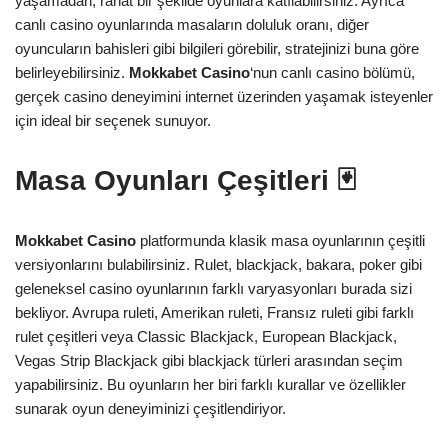
yaşamadan, rahat bir şekilde oyunlara katılabilirsiniz. Ayrıca
canlı casino oyunlarında masaların doluluk oranı, diğer
oyuncuların bahisleri gibi bilgileri görebilir, stratejinizi buna göre
belirleyebilirsiniz.
Mokkabet Casino
‘nun canlı casino bölümü,
gerçek casino deneyimini internet üzerinden yaşamak isteyenler
için ideal bir seçenek sunuyor.
Masa Oyunları Çeşitleri 🃏
Mokkabet Casino
platformunda klasik masa oyunlarının çeşitli
versiyonlarını bulabilirsiniz. Rulet, blackjack, bakara, poker gibi
geleneksel casino oyunlarının farklı varyasyonları burada sizi
bekliyor. Avrupa ruleti, Amerikan ruleti, Fransız ruleti gibi farklı
rulet çeşitleri veya Classic Blackjack, European Blackjack,
Vegas Strip Blackjack gibi blackjack türleri arasından seçim
yapabilirsiniz. Bu oyunların her biri farklı kurallar ve özellikler
sunarak oyun deneyiminizi çeşitlendiriyor.