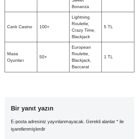
Sweet
Bonanza
Lightning
Roulette,
Canlı Casino
100+
5 TL
Crazy Time,
Blackjack
European
Masa
Roulette,
50+
1 TL
Oyunları
Blackjack,
Baccarat
Bir yanıt yazın
E-posta adresiniz yayınlanmayacak.
Gerekli alanlar
*
ile
işaretlenmişlerdir