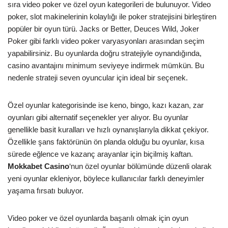
sıra video poker ve özel oyun kategorileri de bulunuyor. Video
poker, slot makinelerinin kolaylığı ile poker stratejisini birleştiren
popüler bir oyun türü. Jacks or Better, Deuces Wild, Joker
Poker gibi farklı video poker varyasyonları arasından seçim
yapabilirsiniz. Bu oyunlarda doğru stratejiyle oynandığında,
casino avantajını minimum seviyeye indirmek mümkün. Bu
nedenle strateji seven oyuncular için ideal bir seçenek.
Özel oyunlar kategorisinde ise keno, bingo, kazı kazan, zar
oyunları gibi alternatif seçenekler yer alıyor. Bu oyunlar
genellikle basit kuralları ve hızlı oynanışlarıyla dikkat çekiyor.
Özellikle şans faktörünün ön planda olduğu bu oyunlar, kısa
sürede eğlence ve kazanç arayanlar için biçilmiş kaftan.
Mokkabet Casino
‘nun özel oyunlar bölümünde düzenli olarak
yeni oyunlar ekleniyor, böylece kullanıcılar farklı deneyimler
yaşama fırsatı buluyor.
Video poker ve özel oyunlarda başarılı olmak için oyun